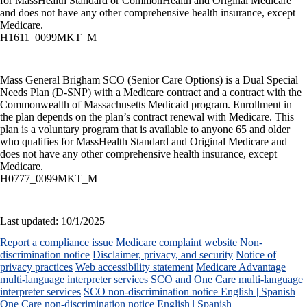
for MassHealth Standard or CommonHealth and Original Medicare
and does not have any other comprehensive health insurance, except
Medicare.
H1611_0099MKT_M
Mass General Brigham SCO (Senior Care Options) is a Dual Special
Needs Plan (D-SNP) with a Medicare contract and a contract with the
Commonwealth of Massachusetts Medicaid program. Enrollment in
the plan depends on the plan’s contract renewal with Medicare. This
plan is a voluntary program that is available to anyone 65 and older
who qualifies for MassHealth Standard and Original Medicare and
does not have any other comprehensive health insurance, except
Medicare.
H0777_0099MKT_M
Last updated: 10/1/2025
Report a compliance issue
Medicare complaint website
Non-
discrimination notice
Disclaimer, privacy, and security
Notice of
privacy practices
Web accessibility statement
Medicare Advantage
multi-language interpreter services
SCO and One Care multi-language
interpreter services
SCO non-discrimination notice English | Spanish
One Care non-discrimination notice English | Spanish